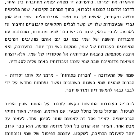
והוקירה את יצירתו. בתערוכה זו מצאה עצמה מתחברת בין היתר,
לדרכו ולרצונו למצוא ולברוא, בתוך המרחב הקיבוצי, שפה פלסטית
חדשה ומקורית, אישית אך גם מאוד אוניברסלית. שמי הוא אמן
גברי שבעבודות שלו יש קשר לכלים חקלאיים קיבוציים וחיבור עז
לאדמה. לבבי גבאי, שגם לה יש כבר שפה מובחנת, מתכתבת עם
העבודות והשפה של שמי כמו גם עם אותם מוטיבים וערכים
המיוצגים בעבודות של שמי, ממקום נשי ורך יותר. בתערוכה, היא
איננה מסתפקת בהבאת עבודותיה אל הסטודיו של שמי, אלא יוצרת
מציאות מדומיינת שבה שמי עצמו ועבודותיו באים אליה לסטודיו.
שמה של התערוכה – 'הברות פתוחות' – מרמז על אותן יסודות -
הברות שהניח שמי בשנות השמונים ואשר נפתחות מחדש על ידי
לבבי גבאי להמשך דיון ומדרש יוצר.
לדבריה בעבודות החדשות בקשה לעבוד על המתח שבין הציור
לפיסול. הפיסול פועל בחלל טבעי; עם האדמה, האוויר, האור וחוקי
הגרביטציה. לצייר פסל זה לצמצם אותו לסימן אחד. לעצור על
מבט אחד. הציור הוא קודם כל חלל מדומה ומדמה. הוא כבר קרוב
יותר לפעולת הכתיבה, לטקסט. עוצמת הפיסול של שמי ונוכחותו