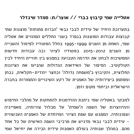
אטלייה שמי קיבוץ כברי // אוצר/ת: סמדר שינדלר
בתערוכת היחיד של עידית לבבי גבאי 'הברות פתוחות' מוצגות שתי
קבוצות עבודות המוצגות בנפרד בשני החללים המהווים את אטליה
שמי, האחת מן השנים 1995-1999 בחלל הסטודיו לפיסול והשנייה
מן השנים 2015-2012 בסטודיו לציור ובה עבודות חדשות
הממשיכות לבחון את הדרמה הטבועה במפגש בין חוויית היחיד לבין
הקולקטיב. הסיפור של האידאות הגדולות שהניעו את הציונות
החלוצית, והקיבוץ כ'משפחה גדולה' וכחצר יהודית-חקלאית, נבחן
ומסתמן ביצירותיה של האמנית על רקע השינויים והתמורות בחברה
הישראלית וביחסי מקום וזמן.
למבקר באטליה שמי ניתנת ההזדמנות להתחקות על מהלכי החיפוש
וההיווצרות של השפה ה'שמית' על מכלול צורותיה, מאפייניה
וצפונותיה. המפגש עם שפת הציור המיוחדת של האמנית העכשווית
- עידית לבבי גבאי מדגיש את מרכיבי השפה האישית של כל אחד
מהם. במהלך שנותיה בעולם האמנות עידית הכירה את יחיאל שמי