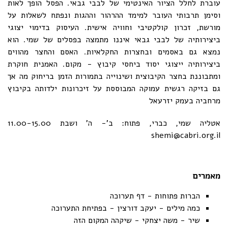
עוברת לחלל הציור האינטימי של לבבי גבאי. הפסל הופך לאות
וסימן תרבותי העובר למימד ההרהור וההגות ונפתח לשאלות על
מורשת, זכרון קולקטיבי וחוויה אישית. העיסוק בדימוי יצוגי
ביצירותיה של לבבי גבאי איננו מתמצה בפסלים של שמי. הוא
נמצא גם באסמים ובחצרות החקלאיות. האסם והחצר מהווים
ביצירותיה ייצוגי יסוד ביחסי קיבוץ - מקום. האמנית חוקרת
ומתבוננת בחצר הקיבוצית ושינוייה בתמורות הזמן בריחוק מה אך
גם בזיקה רגשית עמוקה המבוססת על זיכרונות ילדותה בקיבוץ
מרחביה בעמק יזרעאל
אטליה שמי, כברי, פתוח: ב'- ה' ושבת 11.00-15.00
shemi@cabri.org.il
מאמרים
הברות פתוחות - דף תערוכה
כמה מילים - יעקב דורצין - בפתיחת התערוכה
שיר - משה יצחקי - שיקהה המקום הזה